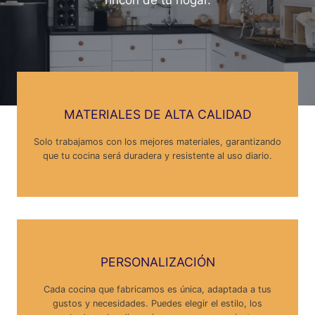
rincón de tu hogar.
MATERIALES DE ALTA CALIDAD
Solo trabajamos con los mejores materiales, garantizando
que tu cocina será duradera y resistente al uso diario.
PERSONALIZACIÓN
Cada cocina que fabricamos es única, adaptada a tus
gustos y necesidades. Puedes elegir el estilo, los