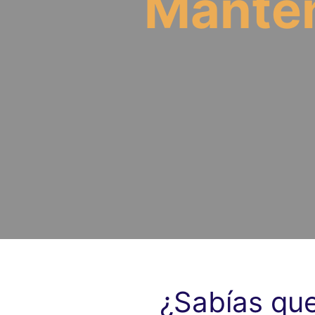
Manten
¿Sabías qu