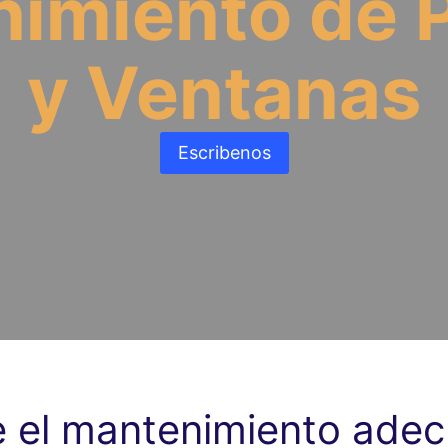
imiento de 
y Ventanas
Escribenos
e el mantenimiento adec